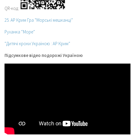
QR-код:
25. АР Крим Гра “Морські мешканці”
Руханка “Море”
“Дитячі кроки Україною : АР Крим”
Підсумкове відео подорожі Україною