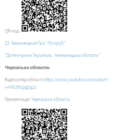
QR-код:
23. Хмельницкая Гра “Лісоруб”
“Дитячі кроки Україною : Хмельницька область”
Черкаська область
Відеоогляд області:
https://www.youtube.com/watch?
v=VW2MzpgSq2s
Презентація:
Черкаська область