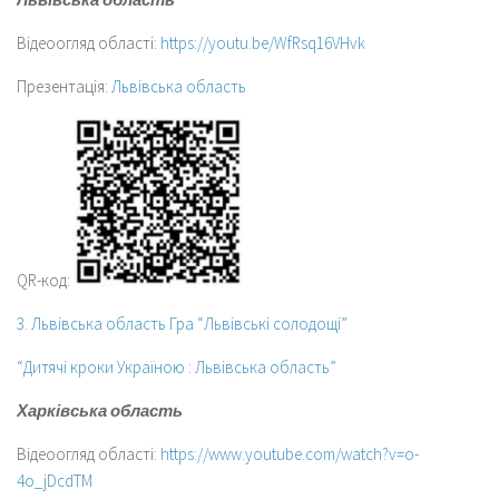
Відеоогляд області:
https://youtu.be/WfRsq16VHvk
Презентація:
Львівська область
QR-код:
3. Львівська область Гра “Львівські солодощі”
“Дитячі кроки Україною : Львівська область”
Харківська область
Відеоогляд області:
https://www.youtube.com/watch?v=o-
4o_jDcdTM