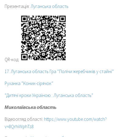
Презентація:
Луганська область
QR-код:
17. Луганська область Гра “Полічи жеребчиків у стайні”
Руханка “Коник-сірячок”
“Дитячі кроки Україною : Луганська область”
Миколаївська область
Відеоогляд області:
https://www.youtube.com/watch?
v=8QrhiWphTz8