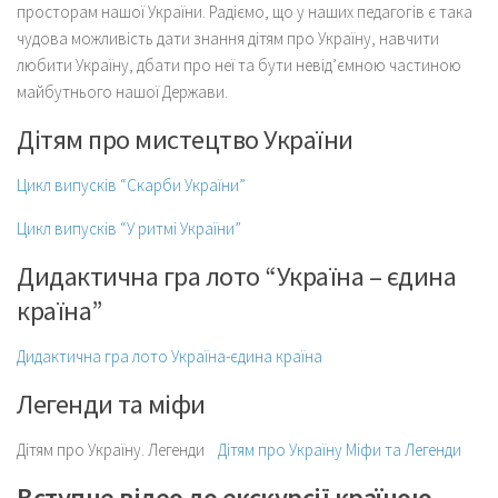
просторам нашої України. Радіємо, що у наших педагогів є така
чудова можливість дати знання дітям про Україну, навчити
любити Україну, дбати про неї та бути невід’ємною частиною
майбутнього нашої Держави.
Дітям про мистецтво України
Цикл випусків “Скарби України”
Цикл випусків “У ритмі України”
Дидактична гра лото “Україна – єдина
країна”
Дидактична гра лото Україна-єдина країна
Легенди та міфи
Дітям про Україну. Легенди
Дітям про Україну Міфи та Легенди
Вступне відео до екскурсії країною