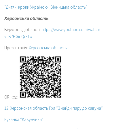
“Дитячі кроки Україною : Вінницька область”
Херсонська область
Відеоогляд області:
https://www.youtube.com/watch?
v=B7HGinQrE1o
Презентація:
Херсонська область
QR-код:
13. Херсонская область Гра “Знайди пару до кавуна”
Руханка “Кавунчики”