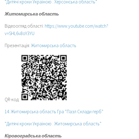
“Дитячі кроки Україною : Херсонська область”
Житомирська область
Відеоогляд області:
https://www.youtube.com/watch?
v=SHL6v8oY3YU
Презентація:
Житомирська область
QR-код:
14. Житомирська область Гра “Пазл Склади герб”
“Дитячі кроки Україною : Житомирська область”
Кіровоградська область