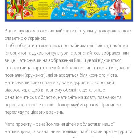
Запрошуємо всіх охочих здійснити віртуальну подорож нашою
славетною Україною
Щоб побачити та дізнатись про найвидатніші міста, пам’ятки
історичної та духовної культури, скористайтесь зображенням
вище. Натиснувши на зображення Вашій увазі відкриється
інтерактивна карта, на якій зображено сині та жовті візуальні
позначки (кружечки), які знаходяться біля кожного міста.
Натиснувши синю позначку вам відкриється короткий
відеоогляд, а щоб в повному обсязі та детальніше
ознайомитись з областю, натисніть на жовту позначку та
перегляньте презентацію. Подорожуймо разом. Приємного
перегляду та цікавих вражень.
Мета проєкту – ознайомлення дітей з областями нашої
Батьківщини, з визначними подіями, пам’ятками архітектури та