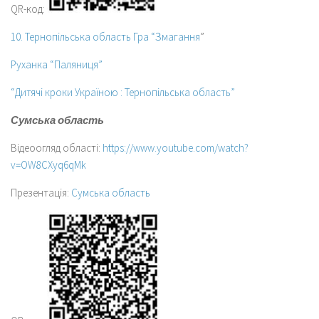
QR-код:
10. Тернопільська область Гра “Змагання
”
Руханка “Паляниця”
“Дитячі кроки Україною : Тернопільська область”
Сумська область
Відеоогляд області:
https://www.youtube.com/watch?
v=OW8CXyq6qMk
Презентація:
Сумська область