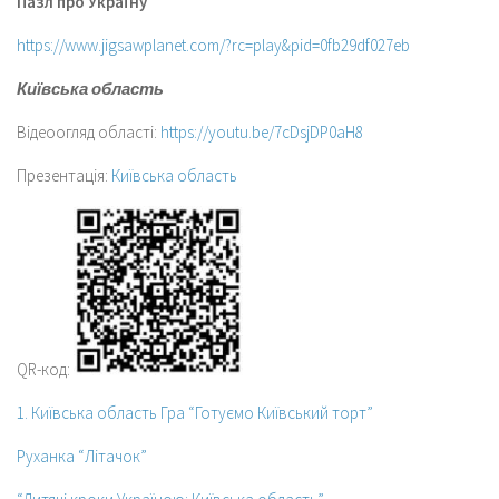
Пазл про Україну
https://www.jigsawplanet.com/?rc=play&pid=0fb29df027eb
Київська область
Відеоогляд області:
https://youtu.be/7cDsjDP0aH8
Презентація:
Київська область
QR-код:
1. Київська область Гра “Готуємо Київський торт”
Руханка “Літачок”