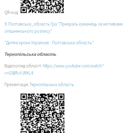
QR-код:
9. Полтавська_область Гра “Прикрась куманець за мотивами
опішнянського розпису”
“Дитячі кроки Україною : Полтавська область”
Тернопільська область
Відеоогляд області:
https://www.youtube.com/watch?
v=G58RvXJRKL4
Презентація:
Тернопільська область