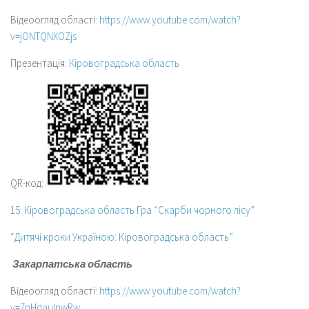
Відеоогляд області:
https://www.youtube.com/watch?
v=jONTQNXOZjs
Презентація:
Кіровоградська область
QR-код:
15. Кіровоградська область Гра “Скарби чорного лісу”
“Дитячі кроки Україною: Кіровоградська область”
Закарпатська область
Відеоогляд області:
https://www.youtube.com/watch?
v=7nHdaulnwRw