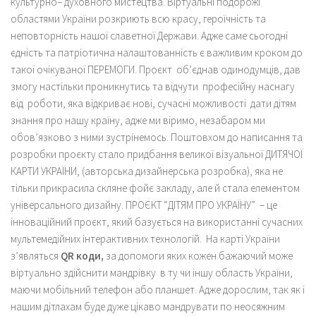
культурно– духовного мистецтва. Віртуальні подорожі
областями України розкриють всю красу, героїчність та
неповторність нашої славетної Держави. Адже саме сьогодні
єдність та патріотична налаштованність є важливим кроком до
такої очікуваної ПЕРЕМОГИ. Проєкт об’єднав одинодумців, дав
змогу настільки проникнутись та відчути професійну наснагу
від роботи, яка відкриває нові, сучасні можливості дати дітям
знання про нашу країну, адже ми віримо, незабаром ми
обов’язково з ними зустрінемось. Поштовхом до написання та
розробки проєкту стало придбання великої візуальної ДИТЯЧОЇ
КАРТИ УКРАЇНИ, (авторська дизайнерська розробка), яка не
тільки прикрасила скляне фойє закладу, але й стала елементом
універсального дизайну. ПРОЄКТ “ДІТЯМ ПРО УКРАЇНУ” – це
інноваційний проєкт, який базується на використанні сучасних
мультемедійних інтерактивних технологій. На карті України
з’являться
QR коди,
за допомоги яких кожен бажаючий може
віртуально здійснити мандрівку в ту чи іншу область України,
маючи мобільний телефон або планшет. Адже дорослим, так як і
нашим дітлахам буде дуже цікаво мандрувати по неосяжним