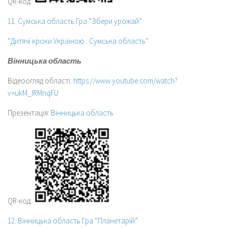
QR-код:
11. Сумська область Гра “Збери урожай”
“Дитячі кроки Україною : Сумська область”
Вінницька область
Відеоогляд області:
https://www.youtube.com/watch?
v=ukM_IRMnqFU
Презентація:
Вінницька область
QR-код:
12. Вінницька область Гра “Планетарій
”