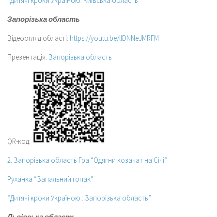
“Дитячі кроки Україною: Київська область”
Запорізька область
Відеоогляд області:
https://youtu.be/llDNNeJMRFM
Презентація:
Запорізька область
QR-код:
2. Запорізька область Гра “Одягни козачат на Січі”
Руханка “Запальний гопак”
“Дитячі кроки Україною : Запорізька область”
Львівська область