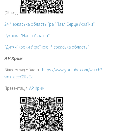
QR-код:
24. Черкаська область Гра “Пазл Серце України”
Руханка “Наша Україна”
“Дитячі кроки Україною : Черкаська область”
АР Крим
Відеоогляд області:
https://www.youtube.com/watch?
v=n_accXGRzEk
Презентація:
АР Крим