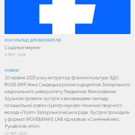
КОНСУЛЬТАЦІЇ ДЛЯ ВИХОВАТЕЛІВ
Соціальні мережі
9 ЛЮТ, 2026
НОВИНИ
10 червня 2025 року інструктор фізичної культури ЗДО
№100 ЗМР Анна Сандецька разом із доцентом Запорізького
національного університету Людмилою Миколаївною
Шульгою провели зустрічі з вихованцями закладу
позашкільної освіти «Центр науково-технічної творчості
молоді «Політ» Запорізької міської ради. Зустрічі проходили
у форматі MOVE&MAKE LAB під назвою «Сонячний мікс:
Рухайся як літо!».
12 ЧЕР, 2025