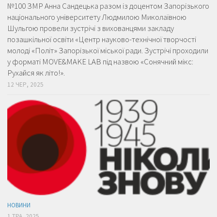
№100 ЗМР Анна Сандецька разом із доцентом Запорізького
національного університету Людмилою Миколаївною
Шульгою провели зустрічі з вихованцями закладу
позашкільної освіти «Центр науково-технічної творчості
молоді «Політ» Запорізької міської ради. Зустрічі проходили
у форматі MOVE&MAKE LAB під назвою «Сонячний мікс:
Рухайся як літо!».
12 ЧЕР, 2025
НОВИНИ
1 ТРА, 2025