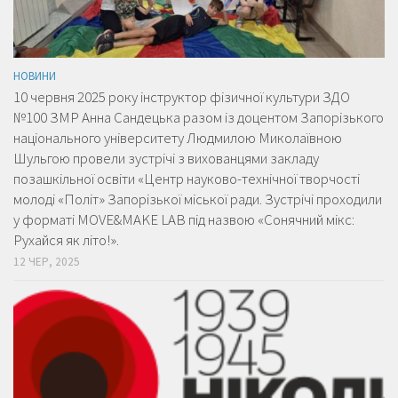
НОВИНИ
10 червня 2025 року інструктор фізичної культури ЗДО
№100 ЗМР Анна Сандецька разом із доцентом Запорізького
національного університету Людмилою Миколаївною
Шульгою провели зустрічі з вихованцями закладу
позашкільної освіти «Центр науково-технічної творчості
молоді «Політ» Запорізької міської ради. Зустрічі проходили
у форматі MOVE&MAKE LAB під назвою «Сонячний мікс:
Рухайся як літо!».
12 ЧЕР, 2025