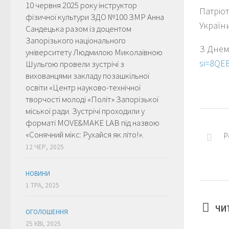
10 червня 2025 року інструктор
Патріо
фізичної культури ЗДО №100 ЗМР Анна
Україн
Сандецька разом із доцентом
Запорізького національного
З Днем
університету Людмилою Миколаївною
si=8QE
Шульгою провели зустрічі з
вихованцями закладу позашкільної
освіти «Центр науково-технічної
творчості молоді «Політ» Запорізької
міської ради. Зустрічі проходили у
форматі MOVE&MAKE LAB під назвою
«Сонячний мікс: Рухайся як літо!».
Р
12 ЧЕР, 2025
НОВИНИ
1 ТРА, 2025
ЧИ
ОГОЛОШЕННЯ
25 КВІ, 2025