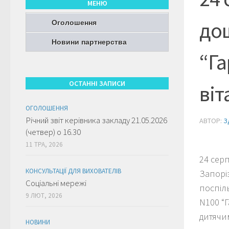
МЕНЮ
дош
Оголошення
Новини партнерства
“Га
ОСТАННІ ЗАПИСИ
віт
ОГОЛОШЕННЯ
Річний звіт керівника закладу 21.05.2026
АВТОР:
З
(четвер) о 16.30
11 ТРА, 2026
24 серп
КОНСУЛЬТАЦІЇ ДЛЯ ВИХОВАТЕЛІВ
Запоріз
Соціальні мережі
поспіль
9 ЛЮТ, 2026
N100 “
дитячи
НОВИНИ