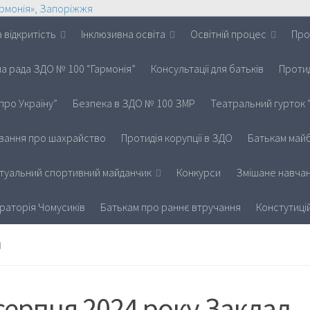
 відкритість
Інклюзивна освіта
Освітній процес
Про
на рада ЗДО № 100 “Гармонія”
Консультації для батьків
Протид
про Україну”
Безпека в ЗДО № 100 ЗМР
Театральний гурток 
вання про шахрайство
Протидія корупції в ЗДО
Батькам майб
іртуальний спортивний майданчик
Конкурси
Змішане навчан
раторія Чомусиків
Батькам про раннє втручання
Констутиці
И
серпня 2024 року Заклад