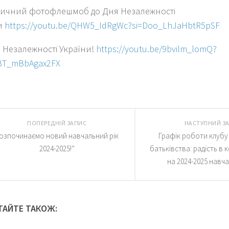
тичний фотофлешмоб до Дня Незалежності
и
https://youtu.be/QHW5_IdRgWc?si=Doo_LhJaHbtR5pSF
 Незалежності України!
https://youtu.be/9bvilm_lomQ?
BT_mBbAgax2FX
ПОПЕРЕДНІЙ ЗАПИС
НАСТУПНИЙ З
озпочинаємо новий навчальний рік
Графік роботи клубу
2024-2025!”
батьківства: радість в 
на 2024-2025 навча
ТАЙТЕ ТАКОЖ: