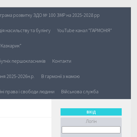
грама розвитку ЗДО № 100 ЗМР на 2025-2028 рр
ія насильству та булінгу
YouTube канал “ГАРМОНІЯ”
“Казкарик”
утніх першокласників
Контакти
ня 2025-2026н.р.
В гармонії з мамою
йні права і свободи людини
Військова служба
ВХІД
Логін