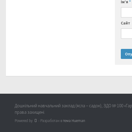
Ім’я
*
Сайт
Дошкільний навчальний заклад (ясла – садок), ЗДО № 100 «Гар
права захищені.
Powered by
- Разработан в
тема Hueman