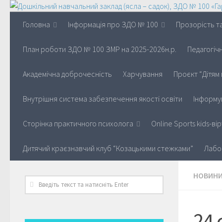
Головна
Інформація про ЗДО № 100
Прозорість та
План роботи ЗДО № 100 ЗМР на 2025-2026н.р.
Педагогіч
Академічна доброчесність
Харчування
Проєкт “Дітям 
Внутрішня система забезпечення якості освіти
Інформу
Сторінка практичного психолога
Online Sports kids-в
Дитячий краєзнавчий клуб “Козацькими стежками”
Лабо
НОВИН
24 