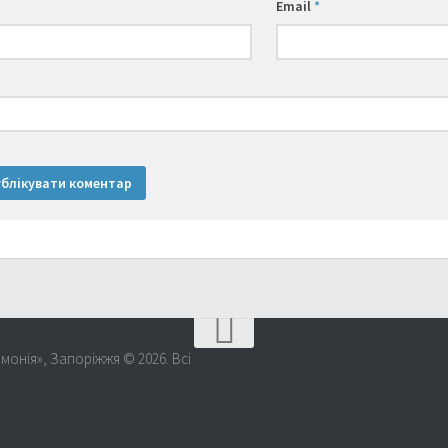
Email
*
монія», Запоріжжя © 2026. Всі