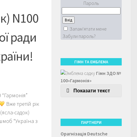
Пароль
к) N100
Запам'ятати мене
ої ради
Забули пароль?
раїни!
ГІМН ТА ЕМБЛЕМА
Гімн ЗДО №
100«Гармонія»
Показати текст
0 “Гармонія”
Вже третій рік
(ясла-садок)
шмоб “Україна з
ПАРТНЕРИ
Орагнізація
Deutsche