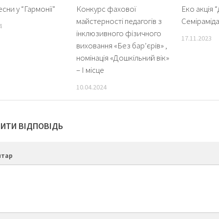
сни у “Гармонії”
Конкурс фахової
Еко акція “
майстерності педагогів з
Семіраміда
4
інклюзивного фізичного
17.11.2023
виховання «Без барʼєрів» ,
номінація «Дошкільний вік»
– І місце
10.04.2024
ИТИ ВІДПОВІДЬ
нтар