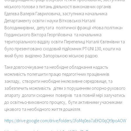
міського голови з питань діяльності виконавчих органів
Еделєва Валерія Гавриловича, заступника начальника
Департаменту освіти і науки Вітковської Наталії
Володимирівни, депутата політичної фракції «Нова політика»
Гординського Віктора Георгійовича та начальника
територіального відділу освіти Перепелиці Наталії Євгеніївни та
було презентовано сходовий підйомник PT-UNI 130, кошти на
який було виділено Запорізькою міською радою.
Таке довгоочікуване та необхідне обладнання надасть
можливість полегшити працю педагогічних працівників
закладу, створити необхідне інклюзивне середовище, та
забезпечить можливість дітям з порушенням опорно-рухового
апарату долати сходинки поверхів та в повній мірі залучатись
до освітньо-виховного процесу, бути активними учасниками
цікавого та необхідного життя дошкілля.
https://drive.google.com/drive/folders/1foMq0ea7aEKD0qQt9poAOW