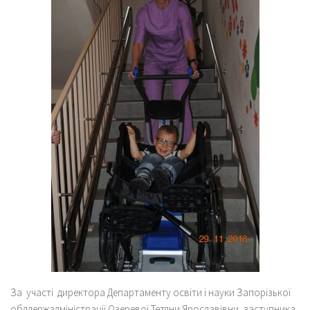
За участі директора Департаменту освіти і науки Запорізької
облдержадміністрації Озеревої Тетяни Ярославівни, заступника