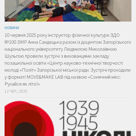
НОВИНИ
10 червня 2025 року інструктор фізичної культури ЗДО
№100 ЗМР Анна Сандецька разом із доцентом Запорізького
національного університету Людмилою Миколаївною
Шульгою провели зустрічі з вихованцями закладу
позашкільної освіти «Центр науково-технічної творчості
молоді «Політ» Запорізької міської ради. Зустрічі проходили
у форматі MOVE&MAKE LAB під назвою «Сонячний мікс:
Рухайся як літо!».
12 ЧЕР, 2025