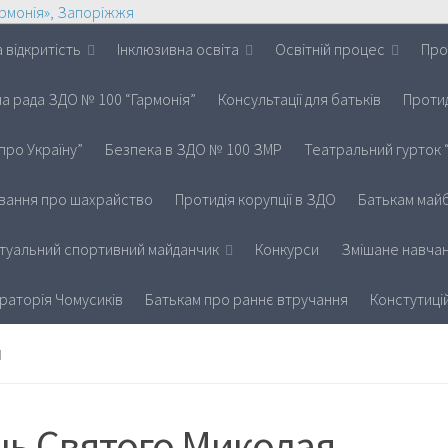
 відкритість
Інклюзивна освіта
Освітній процес
Про
на рада ЗДО № 100 “Гармонія”
Консультації для батьків
Протид
про Україну”
Безпека в ЗДО № 100 ЗМР
Театральний гурток 
вання про шахрайство
Протидія корупції в ЗДО
Батькам майб
іртуальний спортивний майданчик
Конкурси
Змішане навчан
раторія Чомусиків
Батькам про раннє втручання
Констутиці
И
нь Святого Миколая