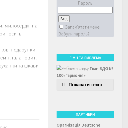
Пароль
и, милосердя, на
Запам'ятати мене
приносить
Забули пароль?
зкові подарунки,
чемні,талановиті.
ГІМН ТА ЕМБЛЕМА
руханки та цікави
Гімн ЗДО №
100«Гармонія»
Показати текст
ПАРТНЕРИ
Орагнізація
Deutsche
АПИС