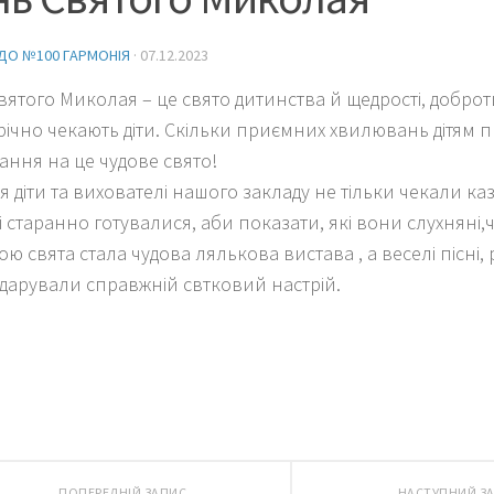
ДО №100 ГАРМОНІЯ
·
07.12.2023
вятого Миколая – це свято дитинства й щедрості, доброт
річно чекають діти. Скільки приємних хвилювань дітям 
ання на це чудове свято!
я діти та вихователі нашого закладу не тільки чекали ка
і старанно готувалися, аби показати, які вони слухняні,
ю свята стала чудова лялькова вистава , а веселі пісні, 
одарували справжній свтковий настрій.
ПОПЕРЕДНІЙ ЗАПИС
НАСТУПНИЙ З