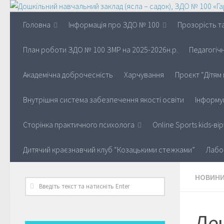
Головна
Інформація про ЗДО № 100
Прозорість та
План роботи ЗДО № 100 ЗМР на 2025-2026н.р.
Педагогіч
Академічна доброчесність
Харчування
Проєкт “Дітям 
Внутрішня система забезпечення якості освіти
Інформу
Сторінка практичного психолога
Online Sports kids-в
Дитячий краєзнавчий клуб “Козацькими стежками”
Лабо
НОВИН
Де