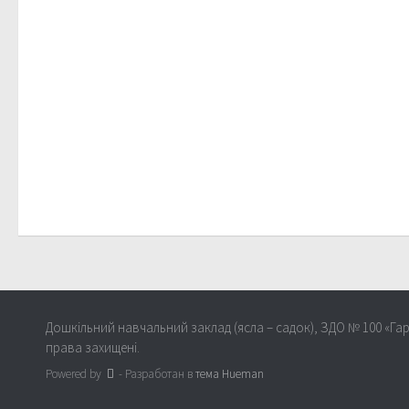
Дошкільний навчальний заклад (ясла – садок), ЗДО № 100 «Гар
права захищені.
Powered by
- Разработан в
тема Hueman