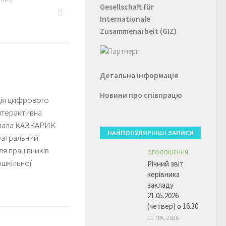
Gesellschaft für
Internationale
Zusammenarbeit (GIZ)
Детальна інформація
Новини про співпрацю
ія цифрового
нтерактивна
 зала КАЗКАРИК
НАЙПОПУЛЯРНІШІ ЗАПИСИ
еатральний
я працівників
ОГОЛОШЕННЯ
ошкільної
Річний звіт
керівника
закладу
21.05.2026
(четвер) о 16.30
11 ТРА, 2026