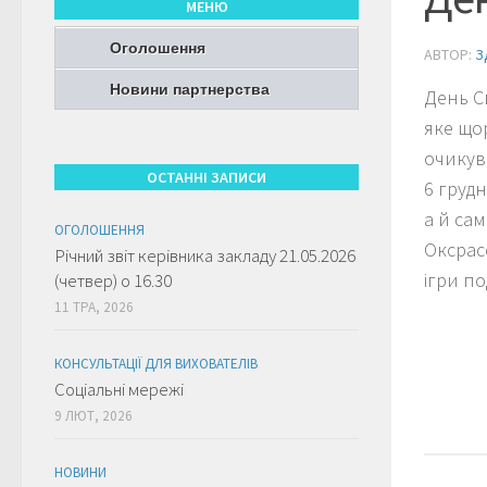
МЕНЮ
Оголошення
АВТОР:
З
Новини партнерства
День С
яке що
очикув
ОСТАННІ ЗАПИСИ
6 грудн
а й сам
ОГОЛОШЕННЯ
Оксрасо
Річний звіт керівника закладу 21.05.2026
ігри п
(четвер) о 16.30
11 ТРА, 2026
КОНСУЛЬТАЦІЇ ДЛЯ ВИХОВАТЕЛІВ
Соціальні мережі
9 ЛЮТ, 2026
НОВИНИ