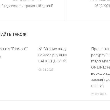
Як допомогти тривожній дитині?
06.12.2023
ТАЙТЕ ТАКОЖ:
сни у “Гармонії”
🎉 Вітаємо нашу
Презентац
неймовірну Анну
ресурсу “І
4
САНДЕЦЬКУ! 🎉
глядацька
ONLINE: т
08.04.2025
воркшоп дл
закладів д
освіти”.
28.03.2024