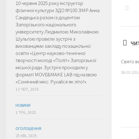
10 червня 2025 року інструктор
фізичної культури ЗДО №100 ЗМР Анна
Сандецька разом із доцентом
Запорізького національного
університету Людмилою Миколаївною
Шульгою провели зустрічі з
ЧИ
вихованцями закладу позашкільної
освіти «Центр науково-технічної
творчості молоді «Політ» Запорізької
Свято ве
міської ради. Зустрічі проходили у
06.03.202
форматі MOVE&MAKE LAB під назвою
«Сонячний мікс: Рухайся як літо!».
12 ЧЕР, 2025
НОВИНИ
1 ТРА, 2025
ОГОЛОШЕННЯ
25 КВІ, 2025