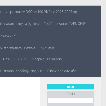
грама розвитку ЗДО № 100 ЗМР на 2025-2028 рр
ія насильству та булінгу
YouTube канал “ГАРМОНІЯ”
“Казкарик”
утніх першокласників
Контакти
ня 2025-2026н.р.
В гармонії з мамою
йні права і свободи людини
Військова служба
ВХІД
Логін