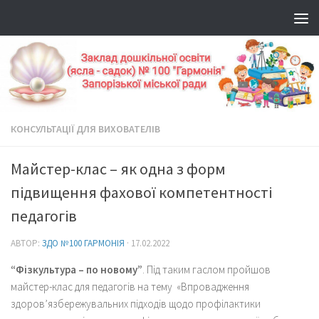
КОНСУЛЬТАЦІЇ ДЛЯ ВИХОВАТЕЛІВ
Майстер-клас – як одна з форм
підвищення фахової компетентності
педагогів
АВТОР:
ЗДО №100 ГАРМОНІЯ
·
17.02.2022
“Фізкультура – по новому”
. Під таким гаслом пройшов
майстер-клас для педагогів на тему «Впровадження
здоров’язбережувальних підходів щодо профілактики