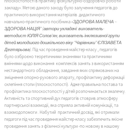
плоскостопості в практику фізкультурно-оздоровчої роботи
закладу». Метою даного заходу було залучення педагогів до
практичного використання матеріалів дидактичного
навчально-практичного посібника
«З
ДОРОВА МАЛЕЧА –
ЗДОРОВА НАЦІЯ” (автори-укладачі: вихователь-
методист ЮЛІЯ Солов’ян, вихователь інклюзивної групи
дітей молодшого дошкільного віку “Чарівники” ЄЛІЗАВЕТА
Дегтярьова).
Під час проведення майстер-класу , педагогів
було озброєно теоретичними знаннями та практичними
вміннями щодо виконання комплексів занять з використанням
нестандартного обладнання, завдання яких спрямованих на
зміцнення опорно-рухового апарату, профілактику деформації
склепіння стопи (плоскостопості). Адже правильна постава та
профілактика плоскостопості у дітей розпочинається змалечку.
Активність та спортивний дух педагогів стоврив атмосферу
партнерської взаємодії, яка сприяла активній комунікації, та
взаємодопомоги . Набутий практичний досвід, які отримали
педагоги під час проведення майстер-класу забезпечить якісне
проведення занять з фізичної культури -по новому в нашому