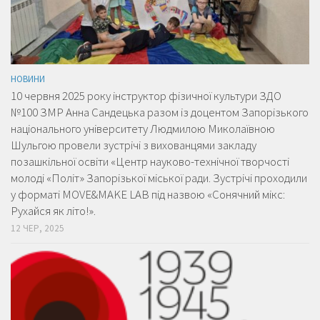
НОВИНИ
10 червня 2025 року інструктор фізичної культури ЗДО
№100 ЗМР Анна Сандецька разом із доцентом Запорізького
національного університету Людмилою Миколаївною
Шульгою провели зустрічі з вихованцями закладу
позашкільної освіти «Центр науково-технічної творчості
молоді «Політ» Запорізької міської ради. Зустрічі проходили
у форматі MOVE&MAKE LAB під назвою «Сонячний мікс:
Рухайся як літо!».
12 ЧЕР, 2025