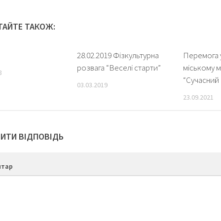
ТАЙТЕ ТАКОЖ:
28.02.2019 Фізкультурна
Перемога 
розвага “Веселі старти”
міському 
8
“Сучасний 
03.03.2019
23.09.2021
ИТИ ВІДПОВІДЬ
нтар