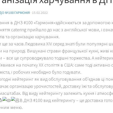
ДО №100 ГАРМОНІЯ
·
15.02.2022
ання в ДНЗ #100 «Гармонія»здійснюється за допомогою 
няття catering прийшло до нас з англійської мови, і озна
ів та організацію харчування.
е ще за часів Людовика XIV серед знаті були популярні ш
 на природі. Вишукані страви французької кухні, живі кв
и – все це супроводжувало тодішні торжества. А кейтери
з’явився на початку ХХ століття в США: саме тоді активно
міста, і робочих необхідно було годувати.
огодні кейтеринг як вид обслуговування об’єднав ці поня
чає організацію урочистостей, доставку їжі та обслугов
масштабах. Від виду кейтерингу залежить кухня і атмосф
В ДНЗ #100 вид кейтерингу – це доставка готово
еним меню.