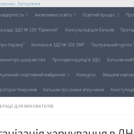
 відкритість
Інклюзивна освіта
Освітній процес
Про
на рада ЗДО № 100 “Гармонія”
Консультації для батьків
Протид
про Україну”
Безпека в ЗДО № 100 ЗМР
Театральний гурток 
вання про шахрайство
Протидія корупції в ЗДО
Батькам майб
іртуальний спортивний майданчик
Конкурси
Змішане навчан
раторія Чомусиків
Батькам про раннє втручання
Констутиці
ЬТАЦІЇ ДЛЯ ВИХОВАТЕЛІВ
анізація харчування в Д