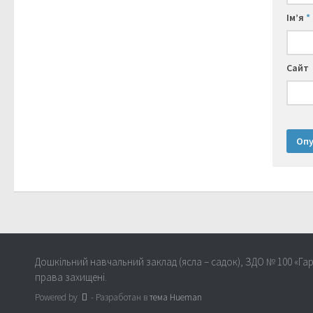
Ім’я
*
Сайт
Дошкільний навчальний заклад (ясла – садок), ЗДО № 100 «Гар
права захищені.
Powered by
- Разработан в
тема Hueman