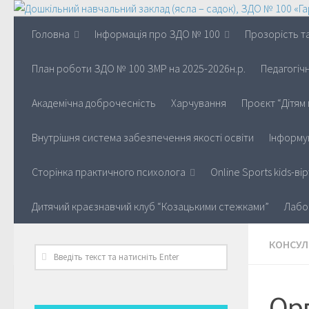
Головна
Інформація про ЗДО № 100
Прозорість та
План роботи ЗДО № 100 ЗМР на 2025-2026н.р.
Педагогіч
Академічна доброчесність
Харчування
Проєкт “Дітям 
Внутрішня система забезпечення якості освіти
Інформу
Сторінка практичного психолога
Online Sports kids-в
Дитячий краєзнавчий клуб “Козацькими стежками”
Лабо
КОНСУЛ
Орг