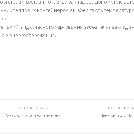
тові страви доставляються до закладу, за допомогою авто
льних теплових контейнерах, які зберігають температур
годин.
е такий вид сучасного харчування забезпечує заклад 
ією енергозбереження.
ПОПЕРЕДНІЙ ЗАПИС
НАСТУПНИЙ З
Казковий город на підвіконні
День Святого Ва