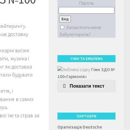
Пароль
кейтерингу.
Запам'ятати мене
чає доставку
Забули пароль?
икарні виїзні
іти, музика і
ГІМН ТА ЕМБЛЕМА
нг як доставка
Гімн ЗДО №
 стали будувати
100«Гармонія»
Показати текст
ття, і
ування в самих
ера.
ї їжі та страв за
ПАРТНЕРИ
Орагнізація
Deutsche