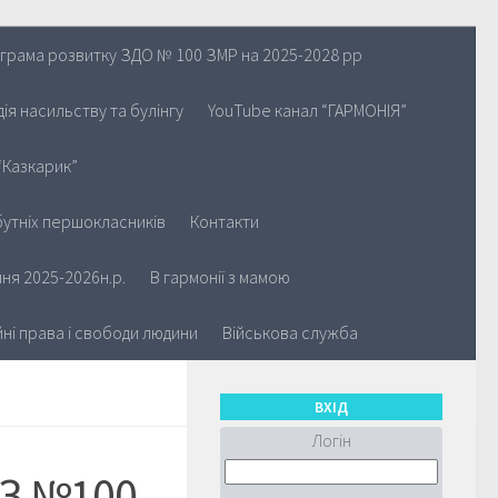
грама розвитку ЗДО № 100 ЗМР на 2025-2028 рр
ія насильству та булінгу
YouTube канал “ГАРМОНІЯ”
“Казкарик”
утніх першокласників
Контакти
ня 2025-2026н.р.
В гармонії з мамою
йні права і свободи людини
Військова служба
ВХІД
Логін
НЗ №100