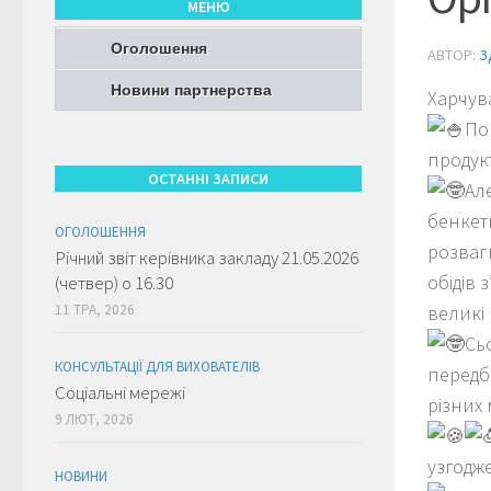
МЕНЮ
Оголошення
АВТОР:
З
Новини партнерства
Харчув
По
продукт
ОСТАННІ ЗАПИСИ
Ал
бенкети
ОГОЛОШЕННЯ
розваг
Річний звіт керівника закладу 21.05.2026
обідів 
(четвер) о 16.30
11 ТРА, 2026
великі 
Сь
КОНСУЛЬТАЦІЇ ДЛЯ ВИХОВАТЕЛІВ
передба
Соціальні мережі
різних 
9 ЛЮТ, 2026
узгодж
НОВИНИ