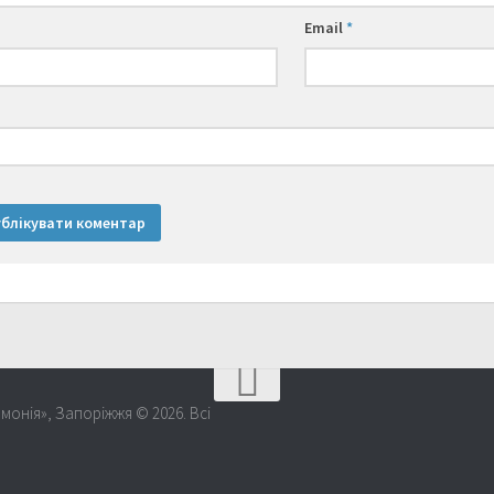
Email
*
монія», Запоріжжя © 2026. Всі