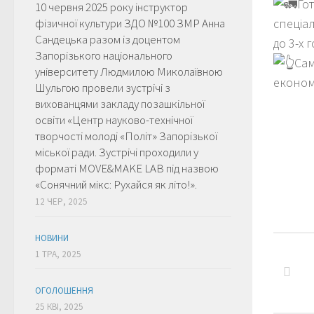
Го
10 червня 2025 року інструктор
фізичної культури ЗДО №100 ЗМР Анна
спеціа
Сандецька разом із доцентом
до 3-х 
Запорізького національного
Сам
університету Людмилою Миколаївною
економ
Шульгою провели зустрічі з
вихованцями закладу позашкільної
освіти «Центр науково-технічної
творчості молоді «Політ» Запорізької
міської ради. Зустрічі проходили у
форматі MOVE&MAKE LAB під назвою
«Сонячний мікс: Рухайся як літо!».
12 ЧЕР, 2025
НОВИНИ
1 ТРА, 2025
ОГОЛОШЕННЯ
25 КВІ, 2025