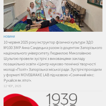
НОВИНИ
10 червня 2025 року інструктор фізичної культури ЗДО
№100 ЗМР Анна Сандецька разом із доцентом Запорізького
національного університету Людмилою Миколаївною
Шульгою провели зустрічі з вихованцями закладу
позашкільної освіти «Центр науково-технічної творчості
молоді «Політ» Запорізької міської ради. Зустрічі проходили
у форматі MOVE&MAKE LAB під назвою «Сонячний мікс:
Рухайся як літо!».
12 ЧЕР, 2025