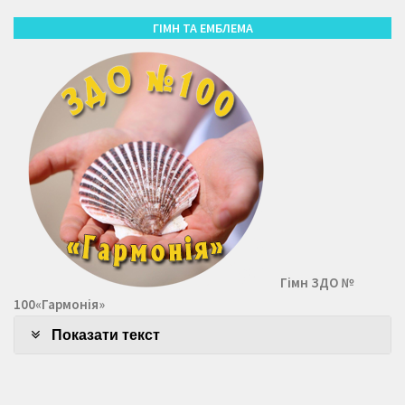
ГІМН ТА ЕМБЛЕМА
Гімн ЗДО №
100«Гармонія»
Показати текст