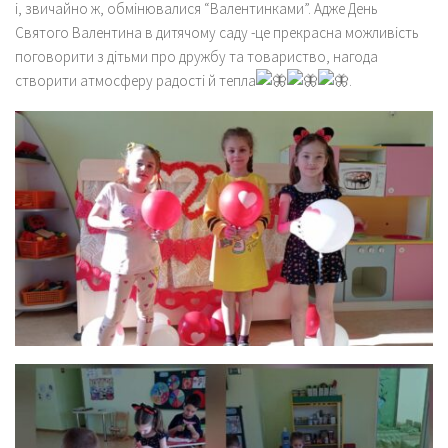
і, звичайно ж, обмінювалися “Валентинками”. Адже День
Святого Валентина в дитячому саду -це прекрасна можливість
поговорити з дітьми про дружбу та товариство, нагода
створити атмосферу радості й тепла
.