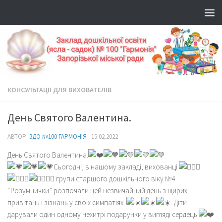
КОНСУЛЬТАЦІЇ ДЛЯ ВИХОВАТЕЛІВ
День Святого Валентина.
АВТОР:
ЗДО №100 ГАРМОНІЯ
·
15.02.2022
День Святого Валентина.
Сьогодні, в нашому закладі, вихованці
групи старшого дошкільного віку №4
“Розумнички” розпочали цей незвичайний день з щирих
привітань і зізнань у своїх симпатіях.
. Діти
дарували один одному нехитрі подарунки у вигляді сердець