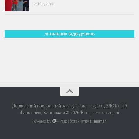
23 ВЕР, 2018
ЛІЧИЛЬНИК ВІДВІДУВАНЬ
Дошкільний навчальний заклад (ясла – садок), ЗДО № 100
«Гармонія», Запоріжжя © 2026. Всі права захищені.
Powered by
- Разработан в
тема Hueman