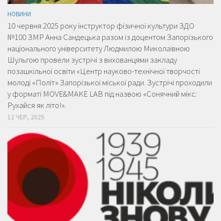
НОВИНИ
10 червня 2025 року інструктор фізичної культури ЗДО
№100 ЗМР Анна Сандецька разом із доцентом Запорізького
національного університету Людмилою Миколаївною
Шульгою провели зустрічі з вихованцями закладу
позашкільної освіти «Центр науково-технічної творчості
молоді «Політ» Запорізької міської ради. Зустрічі проходили
у форматі MOVE&MAKE LAB під назвою «Сонячний мікс:
Рухайся як літо!».
12 ЧЕР, 2025