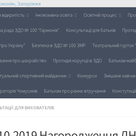
 відкритість
Інклюзивна освіта
Освітній процес
Про
на рада ЗДО № 100 “Гармонія”
Консультації для батьків
Протид
про Україну”
Безпека в ЗДО № 100 ЗМР
Театральний гурток 
вання про шахрайство
Протидія корупції в ЗДО
Батькам майб
іртуальний спортивний майданчик
Конкурси
Змішане навчан
раторія Чомусиків
Батькам про раннє втручання
Констутиці
ЬТАЦІЇ ДЛЯ ВИХОВАТЕЛІВ
.10.2019 Нагородження ДН