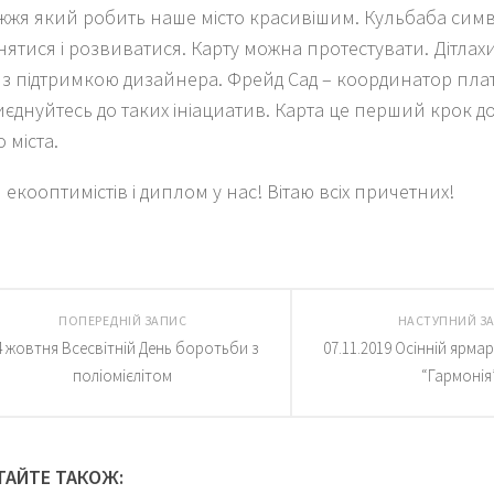
жжя який робить наше місто красивішим. Кульбаба сим
інятися і розвиватися. Карту можна протестувати. Дітла
 з підтримкою дизайнера. Фрейд Сад – координатор пл
риєднуйтесь до таких ініациатив. Карта це перший крок 
 міста.
екооптимістів і диплом у нас! Вітаю всіх причетних!
ПОПЕРЕДНІЙ ЗАПИС
НАСТУПНИЙ З
4 жовтня Всесвітній День боротьби з
07.11.2019 Осінній ярма
поліомієлітом
“Гармонія
ТАЙТЕ ТАКОЖ: