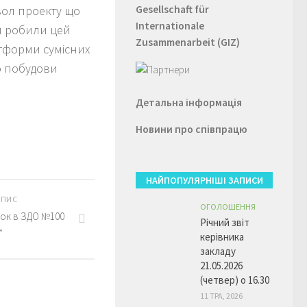
вол проекту що
Gesellschaft für
Internationale
хи робили цей
Zusammenarbeit (GIZ)
атформи сумісних
до побудови
Детальна інформація
Новини про співпрацю
НАЙПОПУЛЯРНІШІ ЗАПИСИ
АПИС
ОГОЛОШЕННЯ
рок в ЗДО №100
Річний звіт
”
керівника
закладу
21.05.2026
(четвер) о 16.30
11 ТРА, 2026