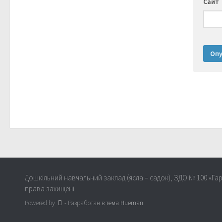
Сайт
Дошкільний навчальний заклад (ясла – садок), ЗДО № 100 «Гар
права захищені.
Powered by
- Разработан в
тема Hueman