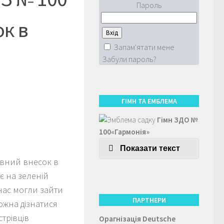
Пароль
ок в
Запам'ятати мене
Забули пароль?
ГІМН ТА ЕМБЛЕМА
Гімн ЗДО №
100«Гармонія»
Показати текст
ивний внесок в
є на зеленій
нас могли зайти
ПАРТНЕРИ
ожна дізнатися
стрівців
Орагнізація
Deutsche