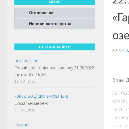
МЕНЮ
«Га
Оголошення
Новини партнерства
оз
ОСТАННІ ЗАПИСИ
АВТОР:
З
ОГОЛОШЕННЯ
Річний звіт керівника закладу 21.05.2026
(четвер) о 16.30
Вітаю 
11 ТРА, 2026
22.10.
КОНСУЛЬТАЦІЇ ДЛЯ ВИХОВАТЕЛІВ
озелене
Соціальні мережі
карті 
9 ЛЮТ, 2026
школяр
про про
НОВИНИ