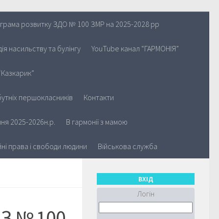
грама розвитку ЗДО № 100 ЗМР на 2025-2028 рр
ія насильству та булінгу
YouTube канал “ГАРМОНІЯ”
“Казкарик”
утніх першокласників
Контакти
ня 2025-2026н.р.
В гармонії з мамою
йні права і свободи людини
Військова служба
ВХІД
Логін
З № 100