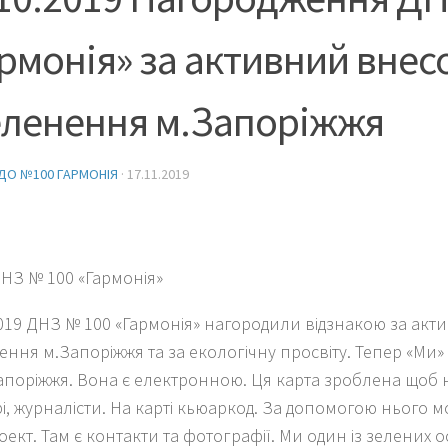
рмонія» за активний внес
еленення м.Запоріжжя
ДО №100 ГАРМОНІЯ
·
17.11.2019
ДНЗ № 100 «Гармонія»
2019 ДНЗ № 100 «Гармонія» нагородили відзнакою за акт
ння м.Запоріжжя та за екологічну просвіту. Тепер «Ми» 
Запоріжжя. Вона є електронною. Ця карта зроблена щоб 
і, журналісти. На карті кьюаркод. За допомогою нього м
ект. Там є контакти та фотографії. Ми один із зелених о