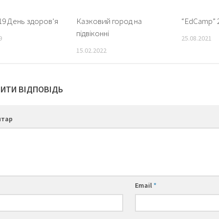
019 День здоров’я
Казковий город на
“ЕdCamp” 
підвіконні
9
25.08.2021
15.02.2022
ИТИ ВІДПОВІДЬ
нтар
Email
*