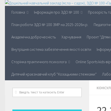
Головна
Інформація про ЗДО № 100
Прозорість та
План роботи ЗДО № 100 ЗМР на 2025-2026н.р.
Педагогіч
Академічна доброчесність
Харчування
Проєкт “Дітям 
Внутрішня система забезпечення якості освіти
Інформу
Сторінка практичного психолога
Online Sports kids-в
Дитячий краєзнавчий клуб “Козацькими стежками”
Лабо
КОНСУЛ
22