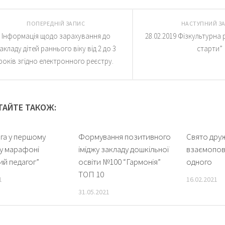
ПОПЕРЕДНІЙ ЗАПИС
НАСТУПНИЙ З
Інформація щодо зарахування до
28.02.2019 Фізкультурна 
акладу дітей раннього віку від 2 до 3
старти”
років згідно електронного реєстру.
ТАЙТЕ ТАКОЖ:
а у першому
Формування позитивного
Свято дру
у марафоні
іміджу закладу дошкільної
взаємопов
ий педагог”
освіти №100 “Гармонія”
одного
ТОП 10
1
16.02.2021
31.05.2021