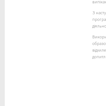
випіка
З наст
програм
діяльно
Викори
образот
відхиле
допитл