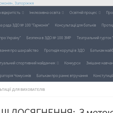
 відкритість
Інклюзивна освіта
Освітній процес
Про
на рада ЗДО № 100 “Гармонія”
Консультації для батьків
Протид
про Україну”
Безпека в ЗДО № 100 ЗМР
Театральний гурток 
вання про шахрайство
Протидія корупції в ЗДО
Батькам майб
іртуальний спортивний майданчик
Конкурси
Змішане навчан
раторія Чомусиків
Батькам про раннє втручання
Констутиці
ЬТАЦІЇ ДЛЯ ВИХОВАТЕЛІВ
ШІ ДОСЯГНЕННЯ: З мето