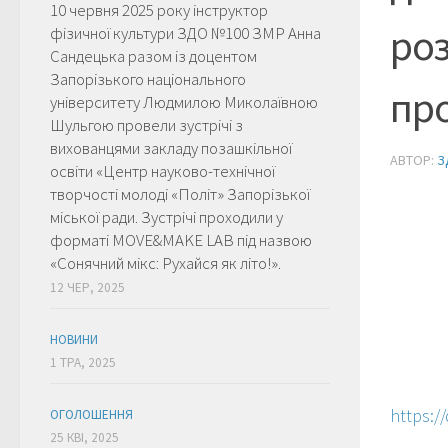
10 червня 2025 року інструктор
роз
фізичної культури ЗДО №100 ЗМР Анна
Сандецька разом із доцентом
Запорізького національного
пр
університету Людмилою Миколаївною
Шульгою провели зустрічі з
вихованцями закладу позашкільної
АВТОР:
З
освіти «Центр науково-технічної
творчості молоді «Політ» Запорізької
міської ради. Зустрічі проходили у
форматі MOVE&MAKE LAB під назвою
«Сонячний мікс: Рухайся як літо!».
12 ЧЕР, 2025
НОВИНИ
1 ТРА, 2025
https:/
ОГОЛОШЕННЯ
25 КВІ, 2025