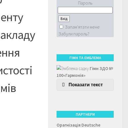
Пароль
менту
Запам'ятати мене
закладу
Забули пароль?
ення
ГІМН ТА ЕМБЛЕМА
истості
Гімн ЗДО №
100«Гармонія»
мів
Показати текст
ПАРТНЕРИ
Орагнізація
Deutsche