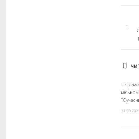
з
ЧИ
Перемог
міськом
“Сучасн
23.09.202