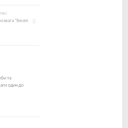
АПИС
розвага “Веселі
жби та
аги один до