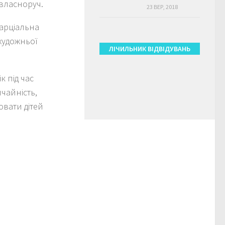
 власноруч.
23 ВЕР, 2018
арціальна
 художньої
ЛІЧИЛЬНИК ВІДВІДУВАНЬ
к під час
ичайність,
овати дітей