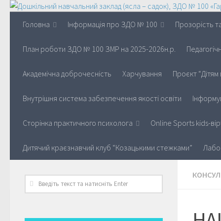
Головна
Інформація про ЗДО № 100
Прозорість та
План роботи ЗДО № 100 ЗМР на 2025-2026н.р.
Педагогіч
Академічна доброчесність
Харчування
Проєкт “Дітям 
Внутрішня система забезпечення якості освіти
Інформу
Сторінка практичного психолога
Online Sports kids-в
Дитячий краєзнавчий клуб “Козацькими стежками”
Лабо
КОНСУЛ
НА