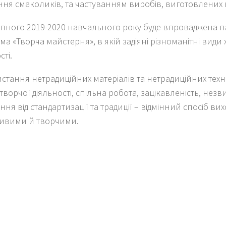
ння смаколиків, та частуванням виробів, виготовлених
упного 2019-2020 навчального року буде впроваджена п
а «Творча майстерня», в якій задіяні різноманітні види
сті.
стання нетрадиційних матеріалів та нетрадиційних техні
ворчої діяльності, спільна робота, зацікавленість, незв
ння від стандартизації та традиції – відмінний спосіб вих
ивими й творчими.