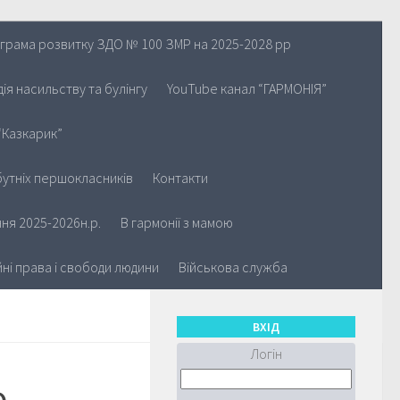
грама розвитку ЗДО № 100 ЗМР на 2025-2028 рр
ія насильству та булінгу
YouTube канал “ГАРМОНІЯ”
“Казкарик”
утніх першокласників
Контакти
ня 2025-2026н.р.
В гармонії з мамою
йні права і свободи людини
Військова служба
ВХІД
Логін
ю