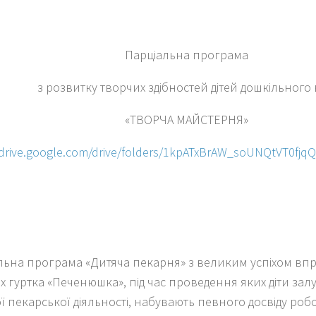
Парціальна програма
з розвитку творчих здібностей дітей дошкільного 
«ТВОРЧА МАЙСТЕРНЯ»
/drive.google.com/drive/folders/1kpATxBrAW_soUNQtVT0fjq
льна програма «Дитяча пекарня» з великим успіхом впр
х гуртка «Печенюшка», під час проведення яких діти зал
ї пекарської діяльності, набувають певного досвіду робот