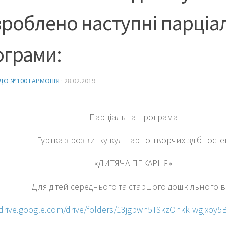
роблено наступні парціа
ограми:
ДО №100 ГАРМОНІЯ
·
28.02.2019
Парціальна програма
Гуртка з розвитку кулінарно-творчих здібносте
«ДИТЯЧА ПЕКАРНЯ»
Для дітей середнього та старшого дошкільного в
/drive.google.com/drive/folders/13jgbwh5TSkzOhkkIwgjxoy