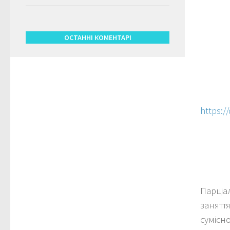
ОСТАННІ КОМЕНТАРІ
https:/
Парціа
заняття
сумісно