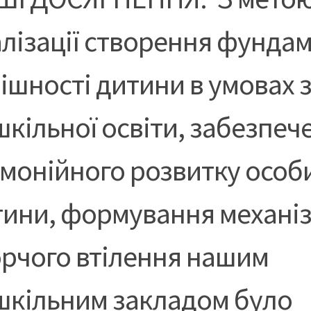
лізації створення фунда
ішності дитини в умовах 
кільної освіти, забезпеч
монійного розвитку особ
тини, формування механіз
орчого втілення нашим
шкільним закладом було