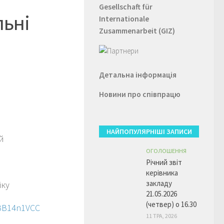
Gesellschaft für
льні
Internationale
Zusammenarbeit (GIZ)
Детальна інформація
Новини про співпрацю
НАЙПОПУЛЯРНІШІ ЗАПИСИ
й
ОГОЛОШЕННЯ
Річний звіт
керівника
закладу
іку
21.05.2026
(четвер) о 16.30
5BB14n1VCC
11 ТРА, 2026